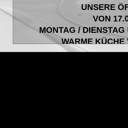
UNSERE Ö
VON 17.0
MONTAG / DIENSTAG
WARME KÜCHE V
UNSER 
ARBEITET MIT FIRSCH
TELEFON
FAMILIE
TAVE