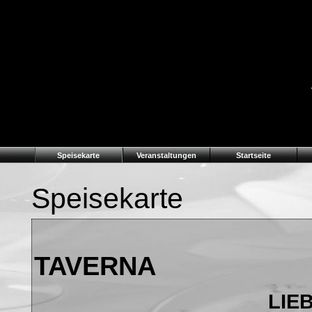
Speisekarte
Veranstaltungen
Startseite
Speisekarte
RESTA
TAVER
LIE